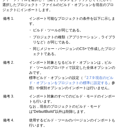
選択したプロジェクト・ファイルのビルド・オプションを現在のプロ
ジェクトにインポートします。
備考 1.
インポート可能なプロジェクトの条件を以下に示しま
す。
-
ビルド・ツールが同じである。
-
プロジェクトの種類（アプリケーション，ライブラ
リなど）が同じである。
-
同じメジャー・バージョンのCS+で作成したプロジ
ェクトである。
備考 2.
インポート対象となるビルド・オプションは，ビル
ド・ツールのプロパティで設定した全体オプションの
みです。
標準ビルド・オプションの設定（「
2.7.9 現在のビル
ド・オプションをプロジェクトの標準に設定する
」参
照）や個別オプションのインポートは行いません。
備考 3.
インポート対象のすべてのビルド・モードのインポー
トも行います。
なお，現在のプロジェクトのビルド・モード
は“DefaultBuild”以外は削除します。
備考 4.
使用するビルド・ツールのバージョンのインポートも
行います。