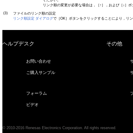
リンク順の変更が必要な場合は，［↑］，および［↓］
(3)
ファイルのリンク順の設定
リンク順設定 ダイアログ
で［OK］ボタンをクリックすることにより，リ
ヘルプデスク
その他
お問い合わせ
ご購入サンプル
フォーラム
ビデオ
© 2010-2016 Renesas Electronics Corporation. All rights reserved.