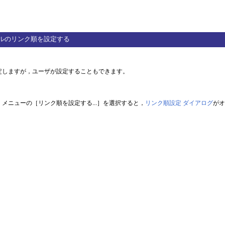
ルのリンク順を設定する
定しますが，ユーザが設定することもできます。
メニューの［リンク順を設定する...］を選択すると，
リンク順設定 ダイアログ
がオ