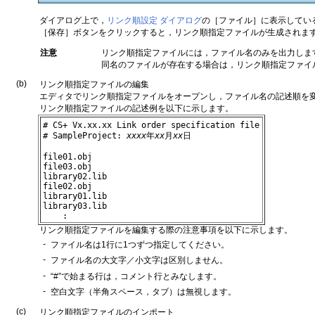
ダイアログ上で，
リンク順設定 ダイアログ
の［ファイル］に表示してい
［保存］ボタンをクリックすると，リンク順指定ファイルが生成されま
注意
リンク順指定ファイルには，ファイル名のみを出力しま
同名のファイルが存在する場合は，リンク順指定ファイ
(b)
リンク順指定ファイルの編集
エディタでリンク順指定ファイルをオープンし，ファイル名の記述順を
リンク順指定ファイルの記述例を以下に示します。
# CS+ Vx.xx.xx Link order specification file
# SampleProject: 
xxxx
年
xx
月
xx
日
file01.obj
file03.obj
library02.lib
file02.obj
library01.lib
library03.lib
    :
リンク順指定ファイルを編集する際の注意事項を以下に示します。
-
ファイル名は1行に1つずつ指定してください。
-
ファイル名の大文字／小文字は区別しません。
-
“#”で始まる行は，コメント行とみなします。
-
空白文字（半角スペース，タブ）は無視します。
(c)
リンク順指定ファイルのインポート